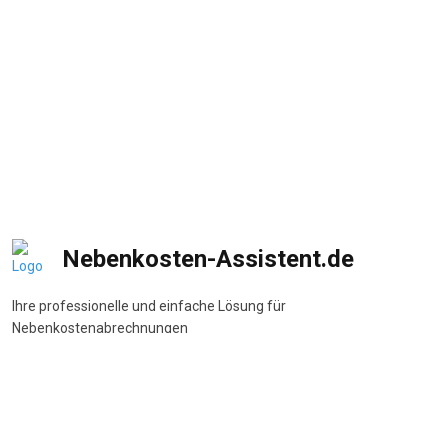
Nebenkosten-Assistent.de
Ihre professionelle und einfache Lösung für
Nebenkostenabrechnungen
DSGVO-konform
•
BetrKV-konform
•
Made in Germany
Navigation