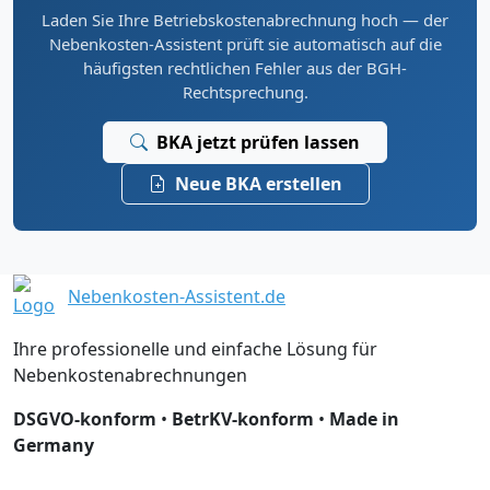
Laden Sie Ihre Betriebskostenabrechnung hoch — der
Nebenkosten-Assistent prüft sie automatisch auf die
häufigsten rechtlichen Fehler aus der BGH-
Rechtsprechung.
BKA jetzt prüfen lassen
Neue BKA erstellen
Nebenkosten-Assistent.de
Ihre professionelle und einfache Lösung für
Nebenkostenabrechnungen
DSGVO-konform
•
BetrKV-konform
•
Made in
Germany