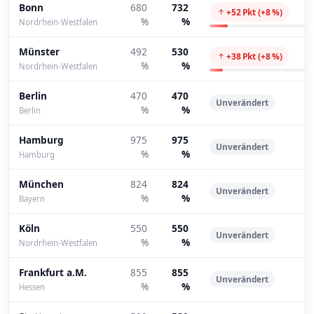
Bonn
680
732
+52 Pkt (+8 %)
%
%
Nordrhein-Westfalen
Münster
492
530
+38 Pkt (+8 %)
%
%
Nordrhein-Westfalen
Berlin
470
470
Unverändert
%
%
Berlin
Hamburg
975
975
Unverändert
%
%
Hamburg
München
824
824
Unverändert
%
%
Bayern
Köln
550
550
Unverändert
%
%
Nordrhein-Westfalen
Frankfurt a.M.
855
855
Unverändert
%
%
Hessen