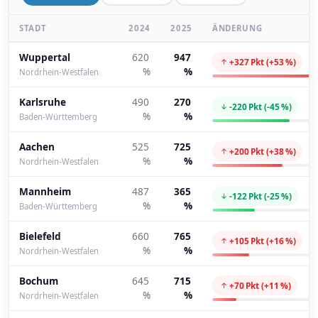
STADT
2024
2025
ÄNDERUNG
Wuppertal
620
947
+327 Pkt (+53 %)
%
%
Nordrhein-Westfalen
Karlsruhe
490
270
-220 Pkt (-45 %)
%
%
Baden-Württemberg
Aachen
525
725
+200 Pkt (+38 %)
%
%
Nordrhein-Westfalen
Mannheim
487
365
-122 Pkt (-25 %)
%
%
Baden-Württemberg
Bielefeld
660
765
+105 Pkt (+16 %)
%
%
Nordrhein-Westfalen
Bochum
645
715
+70 Pkt (+11 %)
%
%
Nordrhein-Westfalen