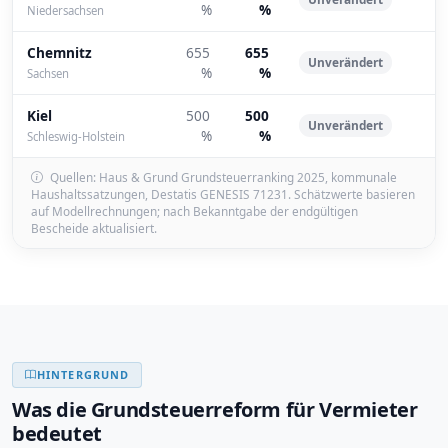
%
%
Niedersachsen
Chemnitz
655
655
Unverändert
%
%
Sachsen
Kiel
500
500
Unverändert
%
%
Schleswig-Holstein
Quellen: Haus & Grund Grundsteuerranking 2025, kommunale
Haushaltssatzungen, Destatis GENESIS 71231. Schätzwerte basieren
auf Modellrechnungen; nach Bekanntgabe der endgültigen
Bescheide aktualisiert.
HINTERGRUND
Was die Grundsteuerreform für Vermieter
bedeutet