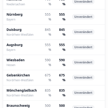
Unverändert
%
%
Niedersachsen
Nürnberg
555
555
Unverändert
%
%
Bayern
Duisburg
845
845
Unverändert
%
%
Nordrhein-Westfalen
Augsburg
555
555
Unverändert
%
%
Bayern
Wiesbaden
590
590
Unverändert
%
%
Hessen
Gelsenkirchen
675
675
Unverändert
%
%
Nordrhein-Westfalen
Mönchengladbach
835
835
Unverändert
%
%
Nordrhein-Westfalen
Braunschweig
500
500
Unverändert