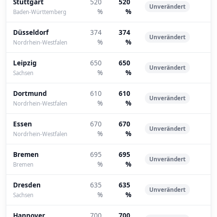
Stuttgart
520
520
Unverändert
%
%
Baden-Württemberg
Düsseldorf
374
374
Unverändert
%
%
Nordrhein-Westfalen
Leipzig
650
650
Unverändert
%
%
Sachsen
Dortmund
610
610
Unverändert
%
%
Nordrhein-Westfalen
Essen
670
670
Unverändert
%
%
Nordrhein-Westfalen
Bremen
695
695
Unverändert
%
%
Bremen
Dresden
635
635
Unverändert
%
%
Sachsen
Hannover
700
700