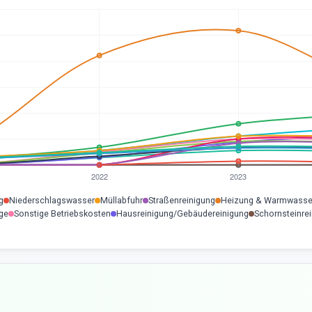
g
Niederschlagswasser
Müllabfuhr
Straßenreinigung
Heizung & Warmwasse
ge
Sonstige Betriebskosten
Hausreinigung/Gebäudereinigung
Schornsteinre