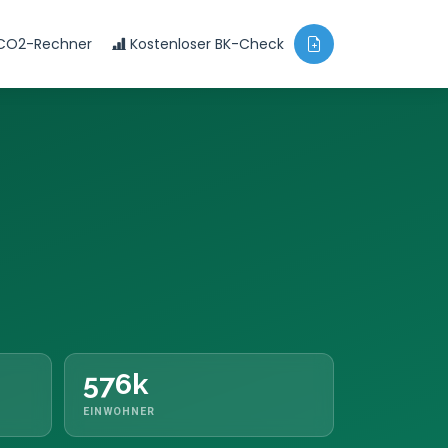
CO2-Rechner
Kostenloser BK-Check
576k
EINWOHNER