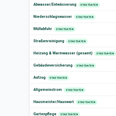
Abwasser/Entwässerung
STADTDATEN
Niederschlagswasser
STADTDATEN
Müllabfuhr
STADTDATEN
Straßenreinigung
STADTDATEN
Heizung & Warmwasser (gesamt)
STADTDATEN
Gebäudeversicherung
STADTDATEN
Aufzug
STADTDATEN
Allgemeinstrom
STADTDATEN
Hausmeister/Hauswart
STADTDATEN
Gartenpflege
STADTDATEN