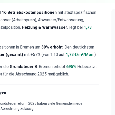
l
16 Betriebskostenpositionen
mit stadtspezifischen
wasser (Arbeitspreis), Abwasser/Entwässerung,
nzelposition,
Heizung & Warmwasser
, liegt bei
1,73
ositionen in Bremen um
39% erhöht
. Den deutlichsten
er (gesamt)
mit +57% (von
1,10
auf
1,73 €/m²/Mon.
).
er die
Grundsteuer B
: Bremen erhebt
695%
Hebesatz .
ist für die Abrechnung 2025 maßgeblich.
gen
Grundsteuerreform 2025 haben viele Gemeinden neue
r Abrechnung zulässig.