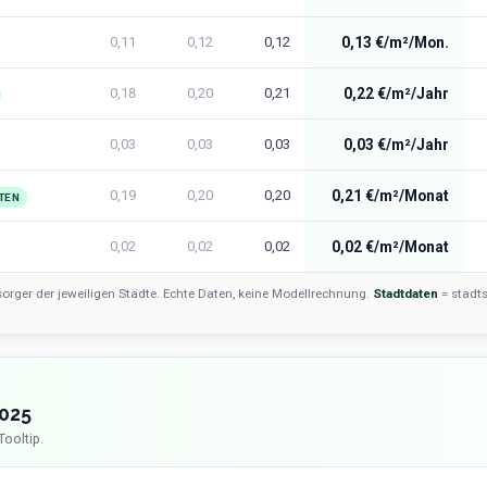
0,11
0,12
0,12
0,13 €/m²/Mon.
0,18
0,20
0,21
0,22 €/m²/Jahr
0,03
0,03
0,03
0,03 €/m²/Jahr
0,19
0,20
0,20
0,21 €/m²/Monat
TEN
0,02
0,02
0,02
0,02 €/m²/Monat
orger der jeweiligen Städte. Echte Daten, keine Modellrechnung.
Stadtdaten
= stadts
025
Tooltip.