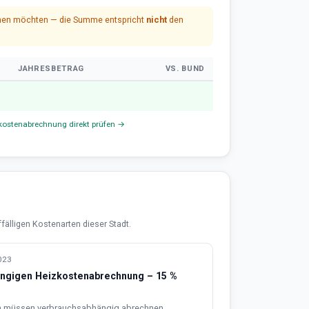
echnen möchten — die Summe entspricht
nicht
den
JAHRESBETRAG
VS. BUND
kostenabrechnung direkt prüfen →
älligen Kostenarten dieser Stadt.
2023
hängigen Heizkostenabrechnung – 15 %
en müssen verbrauchsabhängig abrechnen.