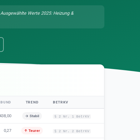
. Ausgewählte Werte 2025: Heizung &
BUND
TREND
BETRKV
438,00
→ Stabil
§ 2 Nr. 1 BetrKV
0,27
↑ Teurer
§ 2 Nr. 2 BetrKV