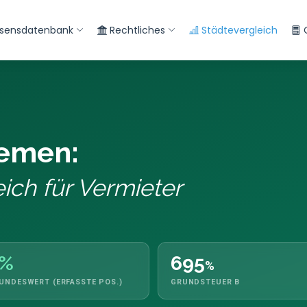
sensdatenbank
Rechtliches
Städtevergleich
emen:
ich für Vermieter
4%
695
%
BUNDESWERT (ERFASSTE POS.)
GRUNDSTEUER B