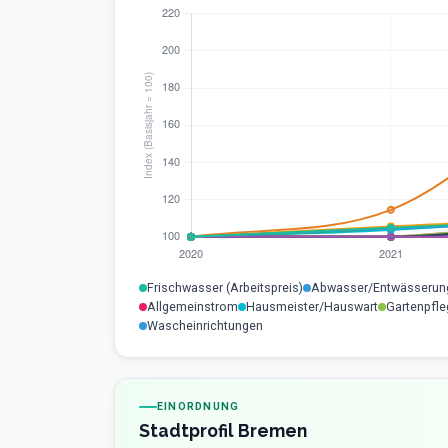
Frischwasser (Arbeitspreis)
Abwasser/Entwässerun
Allgemeinstrom
Hausmeister/Hauswart
Gartenpfle
Wascheinrichtungen
EINORDNUNG
Stadtprofil Bremen