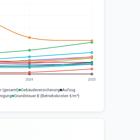
r (gesamt)
Gebäudeversicherung
Aufzug
inigung
Grundsteuer B (Betriebskosten €/m²)