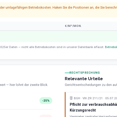
l der umlagefähigen Betriebskosten. Haken Sie die Positionen an, die Sie ber
€/M²/MON.
025er Daten — nicht alle Betriebskosten sind in unserer Datenbank erfasst.
Betriebs
RECHTSPRECHUNG
Relevante Urteile
t — hier lohnt der zweite Blick.
Gerichtsentscheidungen zu den auff
BGH · VIII ZR 211/21 · 05.07.
-25%
Pflicht zur verbrauchsab
Kürzungsrecht
Vermieter zentraler Heizanlag