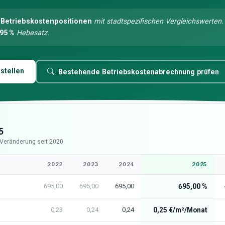
 Betriebskostenpositionen
mit stadtspezifischen Vergleichswerten
95 %
Hebesatz.
stellen
Bestehende Betriebskostenabrechnung prüfen
5
= Veränderung seit 2020.
2022
2023
2024
2025
695,00
695,00
695,00
695,00 %
0,23
0,24
0,24
0,25 €/m²/Monat