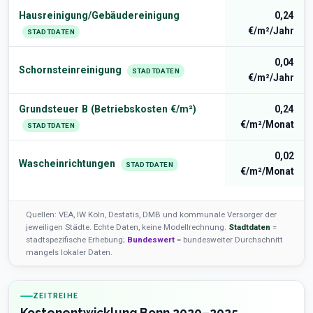
Hausreinigung/Gebäudereinigung
0,24
€/m²/Jahr
STADTDATEN
0,04
Schornsteinreinigung
STADTDATEN
€/m²/Jahr
Grundsteuer B (Betriebskosten €/m²)
0,24
€/m²/Monat
STADTDATEN
0,02
Wascheinrichtungen
STADTDATEN
€/m²/Monat
Quellen: VEA, IW Köln, Destatis, DMB und kommunale Versorger der
jeweiligen Städte. Echte Daten, keine Modellrechnung.
Stadtdaten
=
stadtspezifische Erhebung;
Bundeswert
= bundesweiter Durchschnitt
mangels lokaler Daten.
ZEITREIHE
Kostenentwicklung Bonn 2020–2025