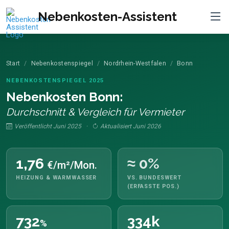
Nebenkosten-Assistent
Start
Nebenkostenspiegel
Nordrhein-Westfalen
Bonn
NEBENKOSTENSPIEGEL 2025
Nebenkosten Bonn:
Durchschnitt & Vergleich für Vermieter
Veröffentlicht Juni 2025 ·
Aktualisiert Juni 2026
1,76
≈ 0%
€/m²/Mon.
HEIZUNG & WARMWASSER
VS. BUNDESWERT
(ERFASSTE POS.)
732
334k
%