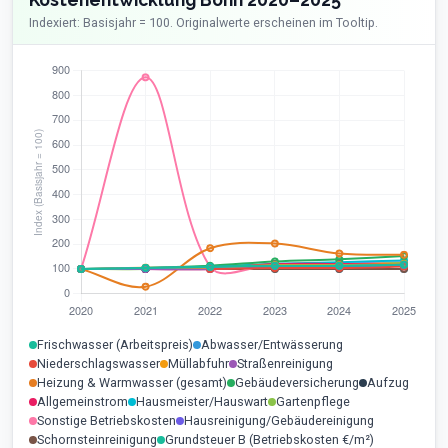
Indexiert: Basisjahr = 100. Originalwerte erscheinen im Tooltip.
Frischwasser (Arbeitspreis)
Abwasser/Entwässerung
Niederschlagswasser
Müllabfuhr
Straßenreinigung
Heizung & Warmwasser (gesamt)
Gebäudeversicherung
Aufzug
Allgemeinstrom
Hausmeister/Hauswart
Gartenpflege
Sonstige Betriebskosten
Hausreinigung/Gebäudereinigung
Schornsteinreinigung
Grundsteuer B (Betriebskosten €/m²)