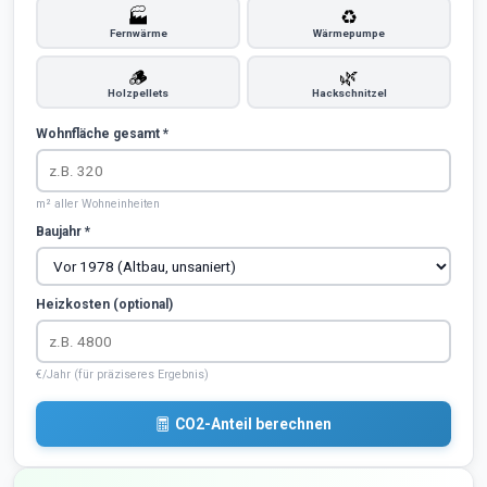
🏭
♻️
Fernwärme
Wärmepumpe
🪵
🌿
Holzpellets
Hackschnitzel
Wohnfläche gesamt *
m² aller Wohneinheiten
Baujahr *
Heizkosten (optional)
€/Jahr (für präziseres Ergebnis)
CO2-Anteil berechnen