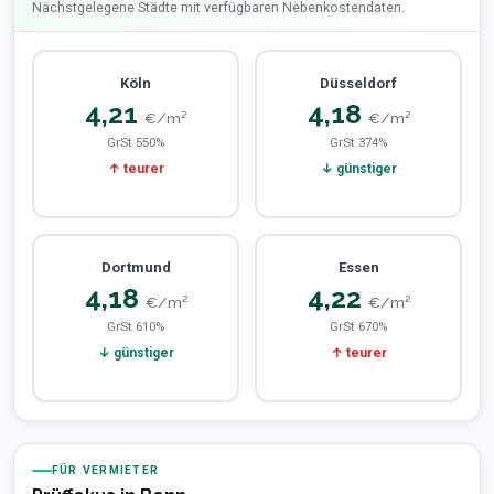
Nächstgelegene Städte mit verfügbaren Nebenkostendaten.
Köln
Düsseldorf
4,21
4,18
€/m²
€/m²
GrSt 550%
GrSt 374%
↑ teurer
↓ günstiger
Dortmund
Essen
4,18
4,22
€/m²
€/m²
GrSt 610%
GrSt 670%
↓ günstiger
↑ teurer
FÜR VERMIETER