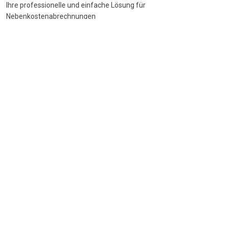
Ihre professionelle und einfache Lösung für
Nebenkostenabrechnungen
DSGVO-konform
•
BetrKV-konform
•
Made in Germany
Navigation
Start
Wie funktioniert's
Funktionen
Preise
FAQ
Beliebte Themen
Nebenkostenspiegel
BGH-Urteile