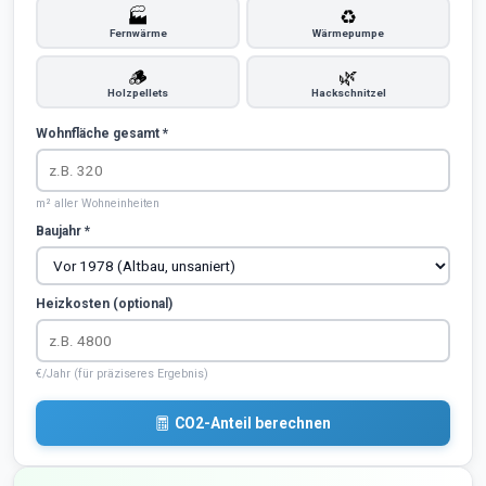
🏭
♻️
Fernwärme
Wärmepumpe
🪵
🌿
Holzpellets
Hackschnitzel
Wohnfläche gesamt *
m² aller Wohneinheiten
Baujahr *
Heizkosten (optional)
€/Jahr (für präziseres Ergebnis)
CO2-Anteil berechnen