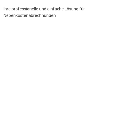
Ihre professionelle und einfache Lösung für
Nebenkostenabrechnungen
DSGVO-konform
•
BetrKV-konform
•
Made in Germany
Navigation
Start
Wie funktioniert's
Funktionen
Preise
FAQ
Beliebte Themen
Nebenkostenspiegel
BGH-Urteile