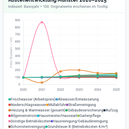
Indexiert: Basisjahr = 100. Originalwerte erscheinen im Tooltip.
Frischwasser (Arbeitspreis)
Abwasser/Entwässerung
Niederschlagswasser
Müllabfuhr
Straßenreinigung
Heizung & Warmwasser (gesamt)
Gebäudeversicherung
Aufzug
Allgemeinstrom
Hausmeister/Hauswart
Gartenpflege
Sonstige Betriebskosten
Hausreinigung/Gebäudereinigung
Schornsteinreinigung
Grundsteuer B (Betriebskosten €/m²)