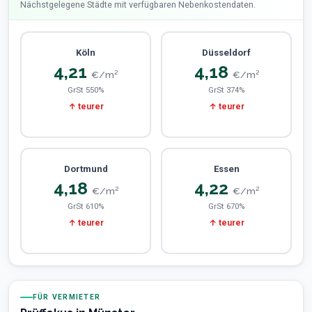
Nächstgelegene Städte mit verfügbaren Nebenkostendaten.
Köln
Düsseldorf
4,21
4,18
€/m²
€/m²
GrSt 550%
GrSt 374%
↑ teurer
↑ teurer
Dortmund
Essen
4,18
4,22
€/m²
€/m²
GrSt 610%
GrSt 670%
↑ teurer
↑ teurer
FÜR VERMIETER