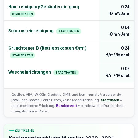
Hausreinigung/Gebäudereinigung
0,24
€/m²/Jahr
STADTDATEN
0,04
Schornsteinreinigung
STADTDATEN
€/m²/Jahr
Grundsteuer B (Betriebskosten €/m²)
0,24
€/m²/Monat
STADTDATEN
0,02
Wascheinrichtungen
STADTDATEN
€/m²/Monat
Quellen: VEA, IW Köln, Destatis, DMB und kommunale Versorger der
jeweiligen Städte. Echte Daten, keine Modellrechnung.
Stadtdaten
=
stadtspezifische Erhebung;
Bundeswert
= bundesweiter Durchschnitt
mangels lokaler Daten.
ZEITREIHE
Kostenentwicklung Münster 2020–2025