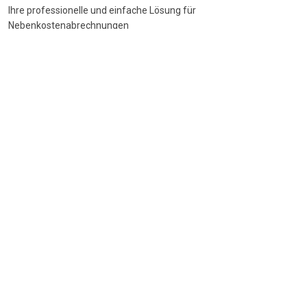
Ihre professionelle und einfache Lösung für
Nebenkostenabrechnungen
DSGVO-konform
•
BetrKV-konform
•
Made in Germany
Navigation
Start
Wie funktioniert's
Funktionen
Preise
FAQ
Beliebte Themen
Nebenkostenspiegel
BGH-Urteile