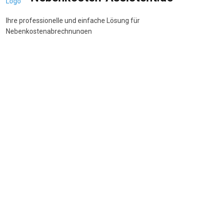
Ihre professionelle und einfache Lösung für
Nebenkostenabrechnungen
DSGVO-konform
•
BetrKV-konform
•
Made in Germany
Navigation
Start
Wie funktioniert's
Funktionen
Preise
FAQ
Beliebte Themen
Nebenkostenspiegel