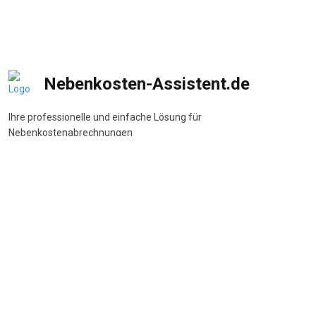
Nebenkosten-Assistent.de
Ihre professionelle und einfache Lösung für
Nebenkostenabrechnungen
DSGVO-konform
•
BetrKV-konform
•
Made in Germany
Navigation
Start
Wie funktioniert's
Funktionen
Preise