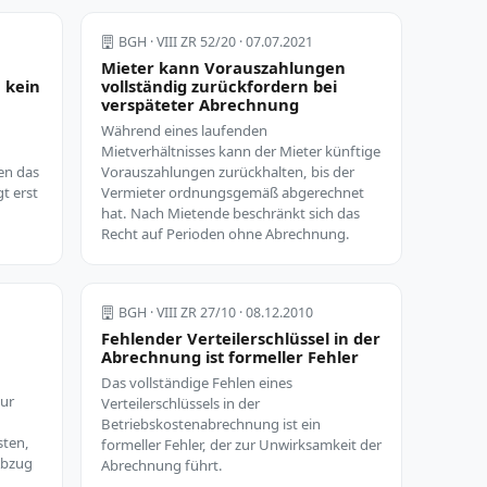
BGH · VIII ZR 52/20 · 07.07.2021
Mieter kann Vorauszahlungen
 kein
vollständig zurückfordern bei
verspäteter Abrechnung
Während eines laufenden
Mietverhältnisses kann der Mieter künftige
en das
Vorauszahlungen zurückhalten, bis der
gt erst
Vermieter ordnungsgemäß abgerechnet
hat. Nach Mietende beschränkt sich das
Recht auf Perioden ohne Abrechnung.
BGH · VIII ZR 27/10 · 08.12.2010
Fehlender Verteilerschlüssel in der
Abrechnung ist formeller Fehler
Das vollständige Fehlen eines
nur
Verteilerschlüssels in der
Betriebskostenabrechnung ist ein
sten,
formeller Fehler, der zur Unwirksamkeit der
 Abzug
Abrechnung führt.