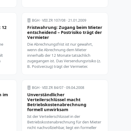
BGH · VIII ZR 107/08 · 21.01.2009
 12
Fristwahrung: Zugang beim Mieter
entscheidend – Postrisiko trägt der
Vermieter
ne
Die Abrechnungsfrist ist nur gewahrt,
wenn die Abrechnung dem Mieter
lt
innerhalb der 12 Monate tatsächlich
n
zugegangen ist. Das Versendungsrisiko (z.
B. Postverzug) trägt der Vermieter.
BGH · VIII ZR 84/07 · 09.04.2008
n im
Unverständlicher
Verteilerschlüssel macht
Betriebskostenabrechnung
formell unwirksam
Ist der Verteilerschlüssel in der
Betriebskostenabrechnung für den Mieter
nicht nachvollziehbar, liegt ein formeller