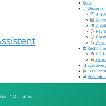
Start
Wissensd
Alle A
Allge
Anlei
Recht
ssistent
Praxi
Aktue
Rechtlich
BGH-U
Grund
Städtever
CO2-Rech
Kostenlos
Köln
Müllabfuhr