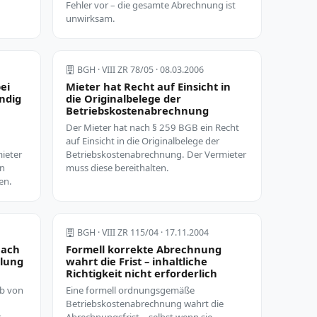
Fehler vor – die gesamte Abrechnung ist
unwirksam.
BGH · VIII ZR 78/05 · 08.03.2006
ei
Mieter hat Recht auf Einsicht in
ndig
die Originalbelege der
Betriebskostenabrechnung
Der Mieter hat nach § 259 BGB ein Recht
auf Einsicht in die Originalbelege der
ieter
Betriebskostenabrechnung. Der Vermieter
en
muss diese bereithalten.
en.
BGH · VIII ZR 115/04 · 17.11.2004
Nach
Formell korrekte Abrechnung
hlung
wahrt die Frist – inhaltliche
Richtigkeit nicht erforderlich
lb von
Eine formell ordnungsgemäße
Betriebskostenabrechnung wahrt die