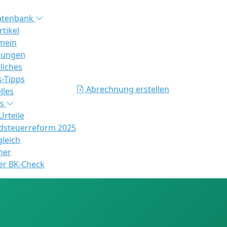
atenbank
rtikel
mein
tungen
liches
s-Tipps
Abrechnung erstellen
lles
es
rteile
steuerreform 2025
gleich
ner
er BK-Check