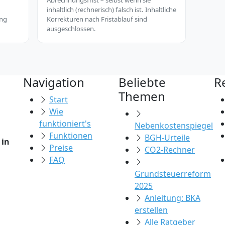
r
Abrechnungsfrist – selbst wenn sie
inhaltlich (rechnerisch) falsch ist. Inhaltliche
ung
Korrekturen nach Fristablauf sind
ausgeschlossen.
Navigation
Beliebte
R
Themen
Start
Wie
funktioniert's
Nebenkostenspiegel
Funktionen
BGH-Urteile
 in
Preise
CO2-Rechner
FAQ
Grundsteuerreform
2025
Anleitung: BKA
erstellen
Alle Ratgeber