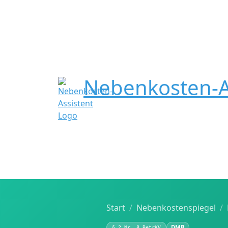
Nebenkosten-A
Start
Nebenkostenspiegel
DMB
§ 2 Nr. 8 BetrKV