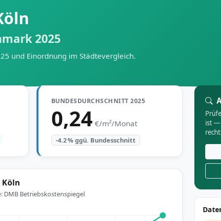
Köln
hmark 2025
025 und Einordnung im Städtevergleich.
A
BUNDESDURCHSCHNITT 2025
0,24
Prüfe
€/m²/Monat
ist —
rech
-4.2 % ggü. Bundesschnitt
 Köln
e: DMB Betriebskostenspiegel
Date