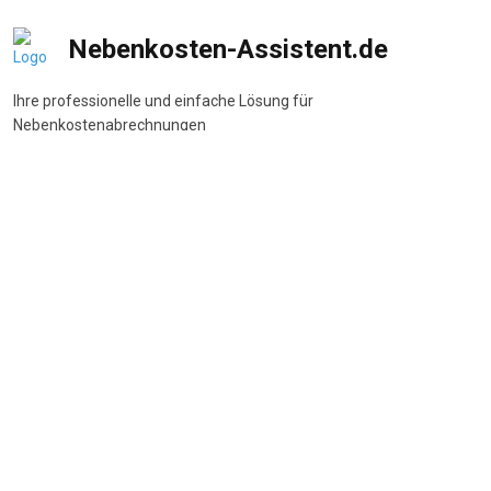
Nebenkosten-Assistent.de
Ihre professionelle und einfache Lösung für
Nebenkostenabrechnungen
DSGVO-konform
•
BetrKV-konform
•
Made in Germany
Navigation
Start
Wie funktioniert's
Funktionen
Preise
FAQ
Beliebte Themen