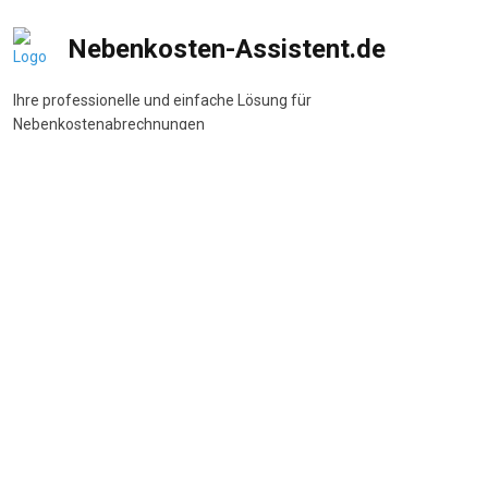
Nebenkosten-Assistent.de
Ihre professionelle und einfache Lösung für
Nebenkostenabrechnungen
DSGVO-konform
•
BetrKV-konform
•
Made in Germany
Navigation
Start
Wie funktioniert's
Funktionen
Preise
FAQ
Beliebte Themen