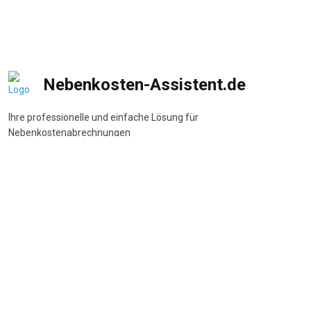
Nebenkosten-Assistent.de
Ihre professionelle und einfache Lösung für
Nebenkostenabrechnungen
DSGVO-konform
•
BetrKV-konform
•
Made in Germany
Navigation
Start
Wie funktioniert's
Funktionen
Preise