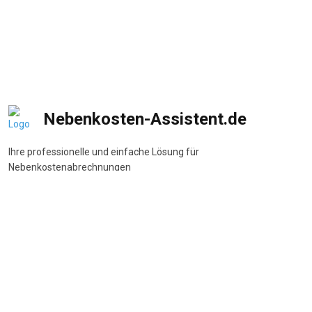
Nebenkosten-Assistent.de
Ihre professionelle und einfache Lösung für
Nebenkostenabrechnungen
DSGVO-konform
•
BetrKV-konform
•
Made in Germany
Navigation
Start
Wie funktioniert's
Funktionen