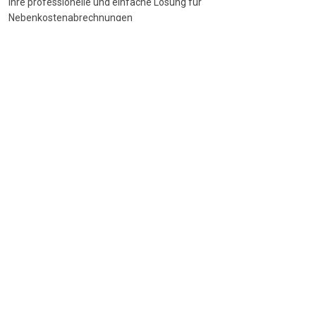
Ihre professionelle und einfache Lösung für
Nebenkostenabrechnungen
DSGVO-konform
•
BetrKV-konform
•
Made in Germany
Navigation
Start
Wie funktioniert's
Funktionen
Preise
FAQ
Beliebte Themen
Nebenkostenspiegel
BGH-Urteile
CO2-Rechner