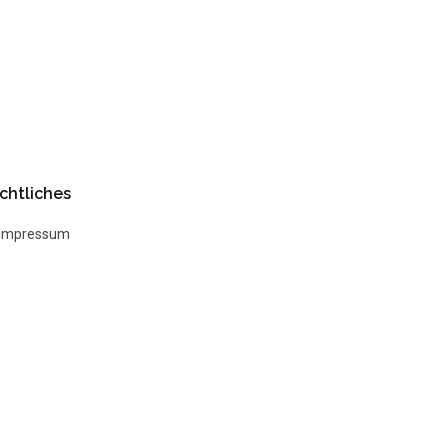
chtliches
Impressum
Datenschutz
AGB
Widerrufsbelehrung
Kontakt