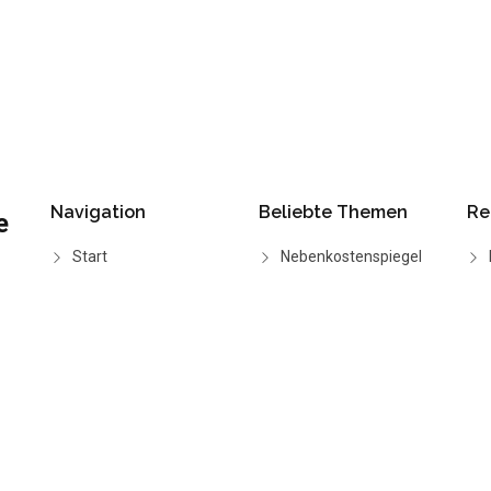
Navigation
Beliebte Themen
Re
e
Start
Nebenkostenspiegel
Wie funktioniert's
BGH-Urteile
Funktionen
CO2-Rechner
Preise
Grundsteuerreform
2025
FAQ
Anleitung: BKA
erstellen
Alle Ratgeber