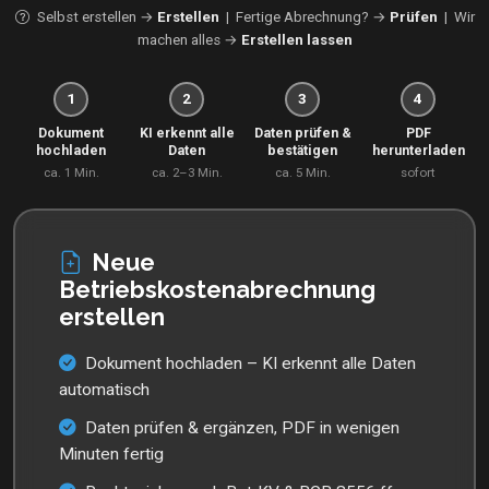
Selbst erstellen →
Erstellen
| Fertige Abrechnung? →
Prüfen
| Wir
machen alles →
Erstellen lassen
1
2
3
4
Dokument
KI erkennt alle
Daten prüfen &
PDF
hochladen
Daten
bestätigen
herunterladen
ca. 1 Min.
ca. 2–3 Min.
ca. 5 Min.
sofort
Neue
Betriebskostenabrechnung
erstellen
Dokument hochladen – KI erkennt alle Daten
automatisch
Daten prüfen & ergänzen, PDF in wenigen
Minuten fertig