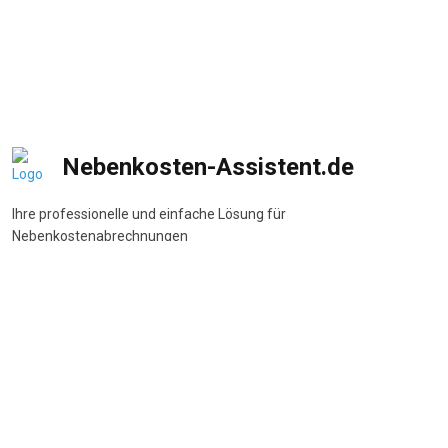
Nebenkosten-Assistent.de
Ihre professionelle und einfache Lösung für
Nebenkostenabrechnungen
DSGVO-konform
•
BetrKV-konform
•
Made in Germany
Navigation
Start
Wie funktioniert's
Funktionen