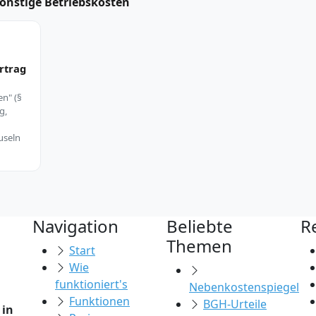
Sonstige Betriebskosten
rtrag
en" (§
g,
useln
Navigation
Beliebte
R
Themen
Start
Wie
funktioniert's
Nebenkostenspiegel
Funktionen
BGH-Urteile
 in