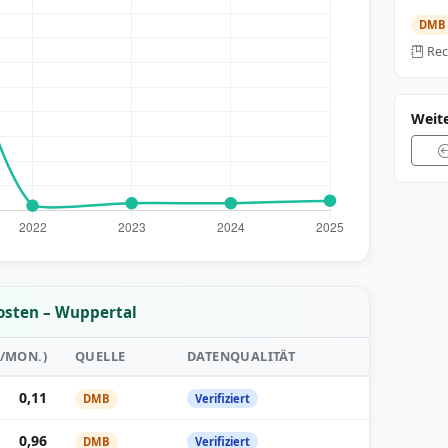
DMB
Rec
Weit
kosten – Wuppertal
²/MON.)
QUELLE
DATENQUALITÄT
0,11
DMB
Verifiziert
0,96
DMB
Verifiziert