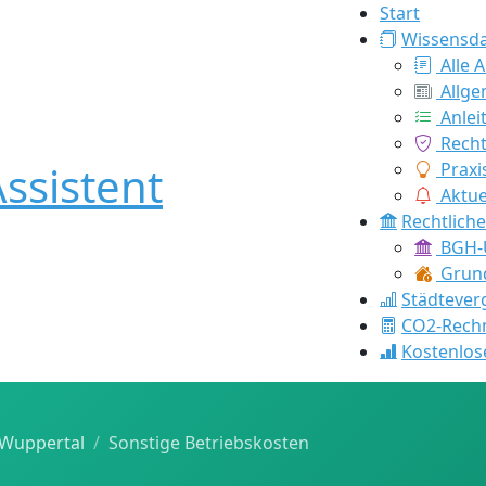
Start
Wissensd
Alle A
Allge
Anlei
Recht
ssistent
Praxi
Aktue
Rechtlich
BGH-U
Grund
Städtever
CO2-Rech
Kostenlos
Wuppertal
Sonstige Betriebskosten