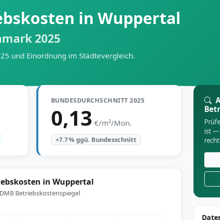
ebskosten in Wuppertal
hmark 2025
025 und Einordnung im Städtevergleich.
A
BUNDESDURCHSCHNITT 2025
0,13
Bet
Prüfe
€/m²/Mon.
ist —
+7.7 % ggü. Bundesschnitt
rech
iebskosten in Wuppertal
: DMB Betriebskostenspiegel
Date