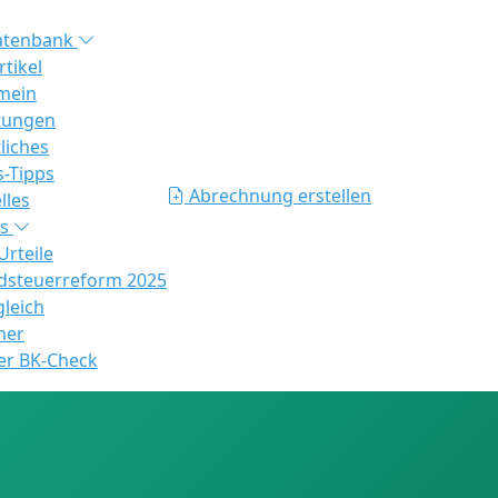
atenbank
rtikel
mein
tungen
liches
s-Tipps
Abrechnung erstellen
lles
es
rteile
steuerreform 2025
gleich
ner
er BK-Check