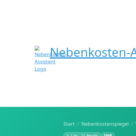
Nebenkosten-A
Start
Nebenkostenspiegel
DMB
§ 2 Nr. 17 BetrKV