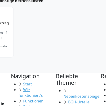
Sonstige Betriebskosten
rtrag
en" (§
g,
useln
Navigation
Beliebte
R
Themen
Start
Wie
funktioniert's
Nebenkostenspiegel
Funktionen
BGH-Urteile
 in