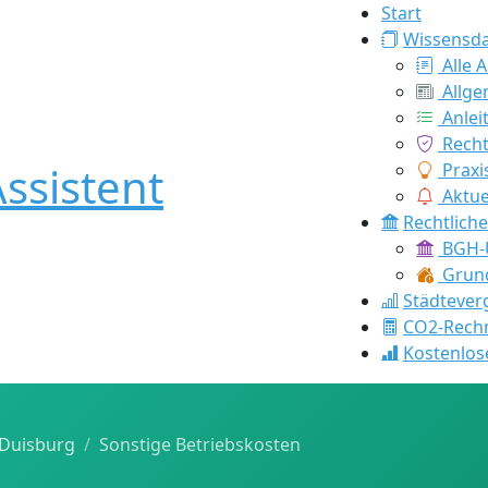
Start
Wissensd
Alle A
Allge
Anlei
Recht
ssistent
Praxi
Aktue
Rechtlich
BGH-U
Grund
Städtever
CO2-Rech
Kostenlos
Duisburg
Sonstige Betriebskosten