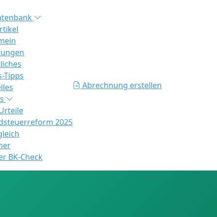
atenbank
rtikel
mein
tungen
liches
s-Tipps
Abrechnung erstellen
lles
es
rteile
steuerreform 2025
gleich
ner
er BK-Check