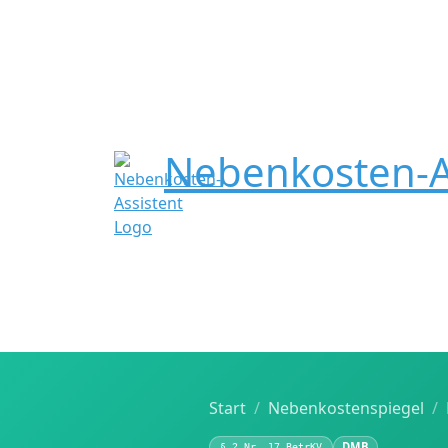
Nebenkosten-A
Start
Nebenkostenspiegel
DMB
§ 2 Nr. 17 BetrKV