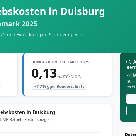
ebskosten in Duisburg
hmark 2025
025 und Einordnung im Städtevergleich.
A
BUNDESDURCHSCHNITT 2025
0,13
Bet
Prüfe
€/m²/Mon.
ist —
+7.7 % ggü. Bundesschnitt
rech
iebskosten in Duisburg
: DMB Betriebskostenspiegel
Date