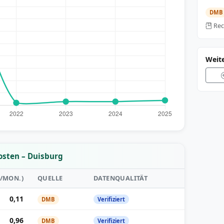
DMB
Rec
Weit
osten – Duisburg
²/MON.)
QUELLE
DATENQUALITÄT
0,11
DMB
Verifiziert
0,96
DMB
Verifiziert