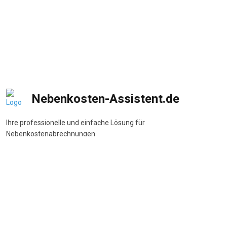
Nebenkosten-Assistent.de
Ihre professionelle und einfache Lösung für
Nebenkostenabrechnungen
DSGVO-konform
•
BetrKV-konform
•
Made in Germany
Navigation
Start
Wie funktioniert's