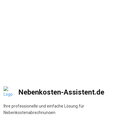
Nebenkosten-Assistent.de
Ihre professionelle und einfache Lösung für
Nebenkostenabrechnungen
DSGVO-konform
•
BetrKV-konform
•
Made in Germany