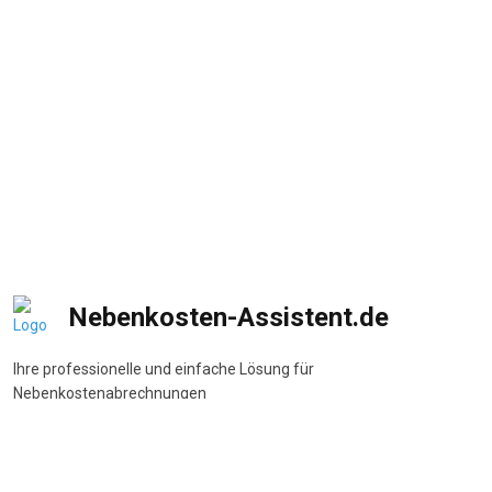
Nebenkosten-Assistent.de
Ihre professionelle und einfache Lösung für
Nebenkostenabrechnungen
DSGVO-konform
•
BetrKV-konform
•
Made in Germany