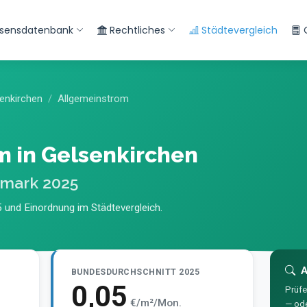
sensdatenbank
Rechtliches
Städtevergleich
enkirchen
Allgemeinstrom
 in Gelsenkirchen
hmark 2025
 und Einordnung im Städtevergleich.
A
BUNDESDURCHSCHNITT 2025
0,05
Prüfe
€/m²/Mon.
— ode