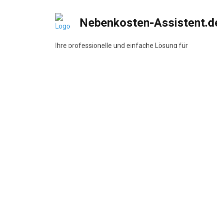
Nebenkosten-Assistent.d
Ihre professionelle und einfache Lösung für
Nebenkostenabrechnungen
DSGVO-konform
•
BetrKV-konform
•
Made in
Germany