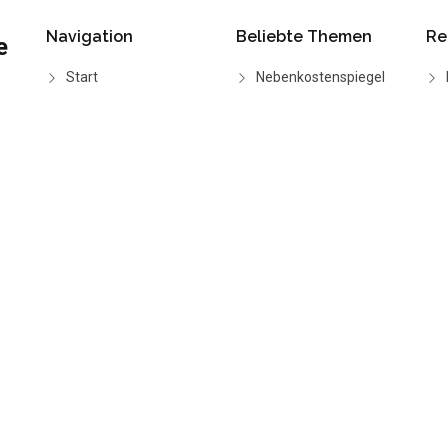
Navigation
Beliebte Themen
Re
e
Start
Nebenkostenspiegel
Wie funktioniert's
BGH-Urteile
Funktionen
CO2-Rechner
Preise
Grundsteuerreform
2025
FAQ
Anleitung: BKA
erstellen
Alle Ratgeber
©
Copyright 2026
Nebenkosten-Assistent
Alle Rechte vorbehalten