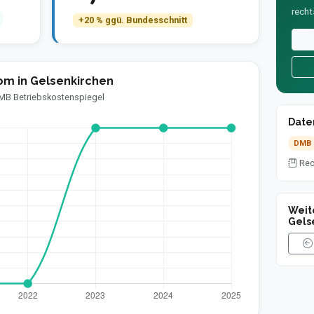
recht
+20 % ggü. Bundesschnitt
om in Gelsenkirchen
 DMB Betriebskostenspiegel
Date
DMB
Rec
Weit
Gels