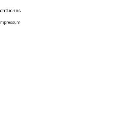
chtliches
Impressum
Datenschutz
AGB
Widerrufsbelehrung
Kontakt