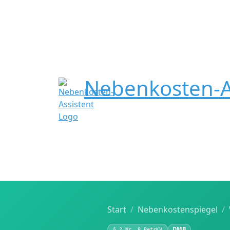
Nebenkosten-A
Start
Nebenkostenspiegel
DMB
§ 2 Nr. 8 BetrKV