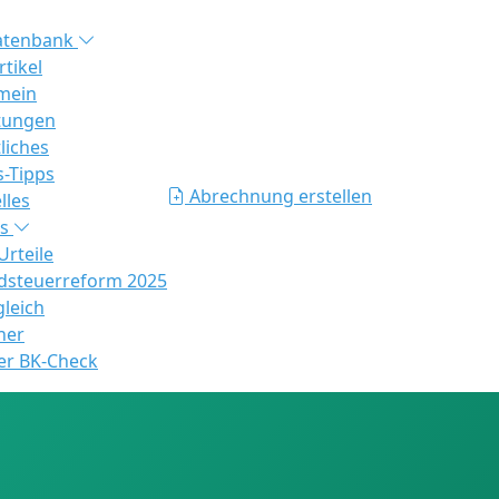
atenbank
rtikel
mein
tungen
liches
s-Tipps
Abrechnung erstellen
lles
es
rteile
steuerreform 2025
gleich
ner
er BK-Check