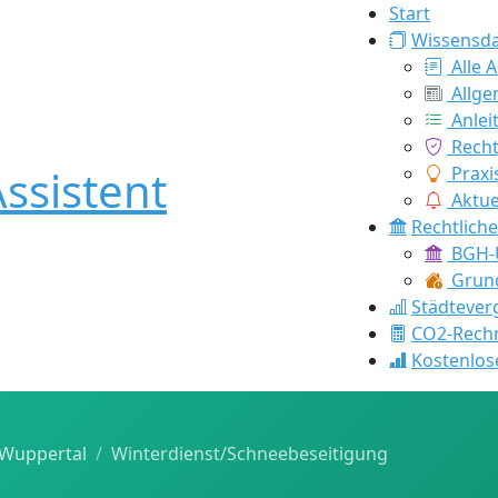
Start
Wissensd
Alle A
Allge
Anlei
Recht
ssistent
Praxi
Aktue
Rechtlich
BGH-U
Grund
Städtever
CO2-Rech
Kostenlos
Wuppertal
Winterdienst/Schneebeseitigung