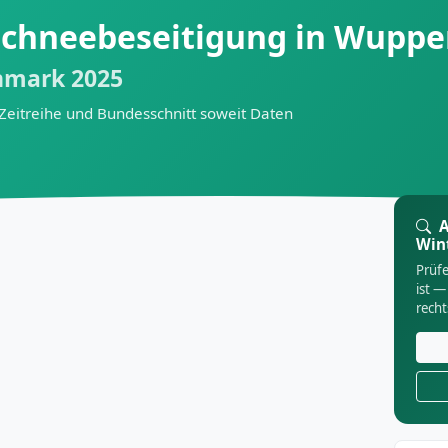
Schneebeseitigung in Wuppe
hmark 2025
 Zeitreihe und Bundesschnitt soweit Daten
A
Win
Prüfe
ist —
rech