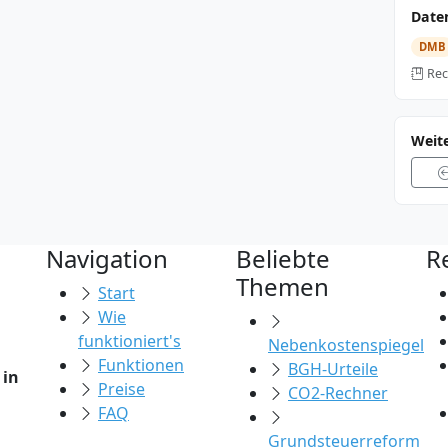
Date
DMB
Rec
Weit
Navigation
Beliebte
R
Themen
Start
Wie
funktioniert's
Nebenkostenspiegel
Funktionen
BGH-Urteile
 in
Preise
CO2-Rechner
FAQ
Grundsteuerreform