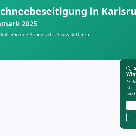
chneebeseitigung in Karlsr
hmark 2025
 Zeitreihe und Bundesschnitt soweit Daten
A
Win
Prüfe
ist —
rech