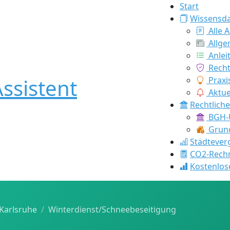
Start
Wissensd
Alle A
Allge
Anlei
Recht
ssistent
Praxi
Aktue
Rechtlich
BGH-U
Grund
Städtever
CO2-Rech
Kostenlos
Karlsruhe
Winterdienst/Schneebeseitigung