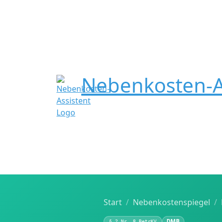
Nebenkosten-A
Start
Nebenkostenspiegel
DMB
§ 2 Nr. 8 BetrKV