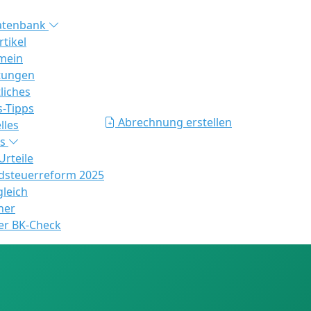
atenbank
rtikel
mein
tungen
liches
s-Tipps
Abrechnung erstellen
lles
es
rteile
steuerreform 2025
gleich
ner
er BK-Check