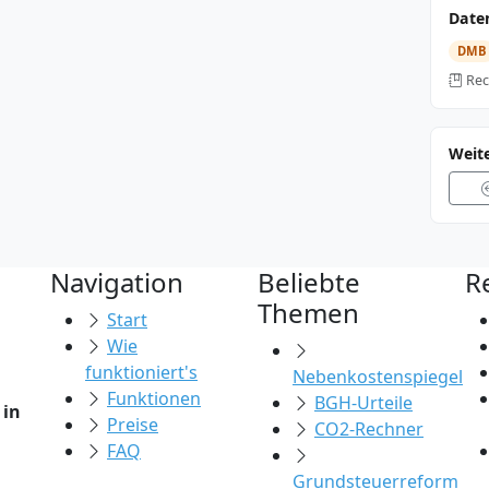
Date
DMB
Rec
Weite
Navigation
Beliebte
R
Themen
Start
Wie
funktioniert's
Nebenkostenspiegel
Funktionen
BGH-Urteile
 in
Preise
CO2-Rechner
FAQ
Grundsteuerreform