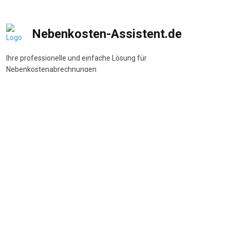
Nebenkosten-Assistent.de
Ihre professionelle und einfache Lösung für
Nebenkostenabrechnungen
DSGVO-konform
•
BetrKV-konform
•
Made in Germany
Navigation
Start
Wie funktioniert's
Funktionen
Preise
FAQ