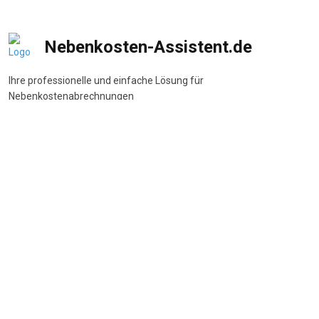
Nebenkosten-Assistent.de
Ihre professionelle und einfache Lösung für
Nebenkostenabrechnungen
DSGVO-konform
•
BetrKV-konform
•
Made in Germany
Navigation
Start
Wie funktioniert's
Funktionen
Preise
FAQ