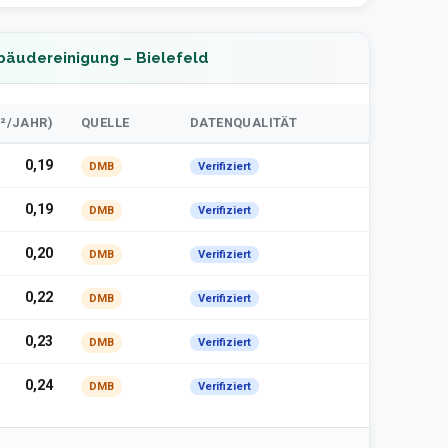
bäudereinigung – Bielefeld
²/JAHR)
QUELLE
DATENQUALITÄT
0,19
DMB
Verifiziert
0,19
DMB
Verifiziert
0,20
DMB
Verifiziert
0,22
DMB
Verifiziert
0,23
DMB
Verifiziert
0,24
DMB
Verifiziert