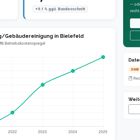
— ode
+9.1 % ggü. Bundesschnitt
recht
g/Gebäudereinigung in Bielefeld
DMB Betriebskostenspiegel
Date
DMB
Rec
Weit