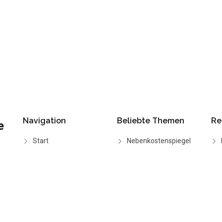
Navigation
Beliebte Themen
Re
e
Start
Nebenkostenspiegel
Wie funktioniert's
BGH-Urteile
Funktionen
CO2-Rechner
Preise
Grundsteuerreform
2025
FAQ
Anleitung: BKA