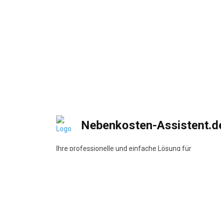
Nebenkosten-Assistent.d
Ihre professionelle und einfache Lösung für
Nebenkostenabrechnungen
DSGVO-konform
•
BetrKV-konform
•
Made in
Germany