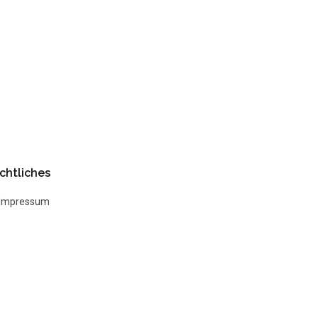
chtliches
Impressum
Datenschutz
AGB
Widerrufsbelehrung
Kontakt