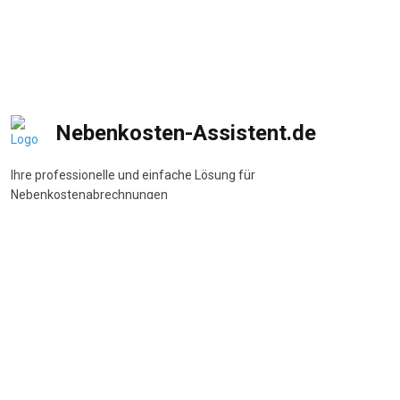
Nebenkosten-Assistent.de
Ihre professionelle und einfache Lösung für
Nebenkostenabrechnungen
DSGVO-konform
•
BetrKV-konform
•
Made in Germany
Navigation
Start
Wie funktioniert's
Funktionen