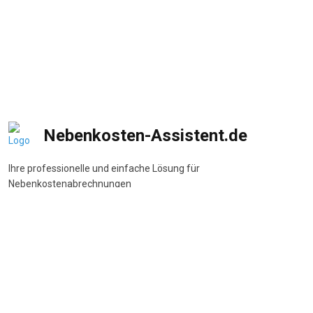
Nebenkosten-Assistent.de
Ihre professionelle und einfache Lösung für
Nebenkostenabrechnungen
DSGVO-konform
•
BetrKV-konform
•
Made in Germany
Navigation
Start
Wie funktioniert's