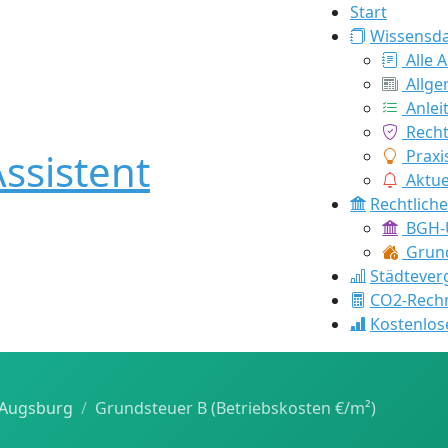
Start
Wissensd
Alle A
Allge
Anlei
Recht
ssistent
Praxi
Aktue
Rechtlich
BGH-U
Grund
Städtever
CO2-Rech
Kostenlos
Augsburg
Grundsteuer B (Betriebskosten €/m²)