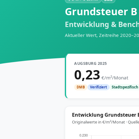
Grundsteuer B 
Entwicklung & Benc
Aktueller Wert, Zeitreihe 2020–2
AUGSBURG 2025
0,23
€/m²/Monat
Stadtspezifisch
DMB
Verifiziert
Entwicklung Grundsteuer B
Originalwerte in €/m²/Monat · Quell