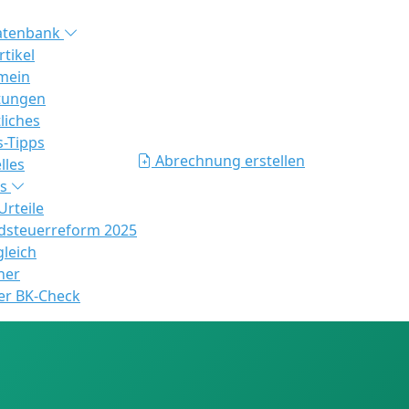
atenbank
rtikel
mein
tungen
liches
s-Tipps
Abrechnung erstellen
lles
es
rteile
steuerreform 2025
gleich
ner
er BK-Check