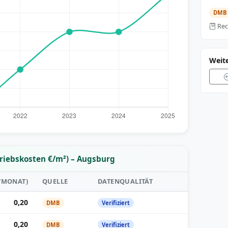
DMB
Rec
Weit
triebskosten €/m²) – Augsburg
²/MONAT)
QUELLE
DATENQUALITÄT
0,20
DMB
Verifiziert
0,20
DMB
Verifiziert