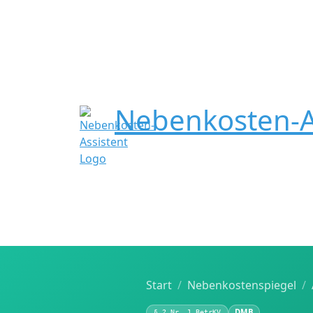
Nebenkosten-A
Start
Nebenkostenspiegel
DMB
§ 2 Nr. 1 BetrKV