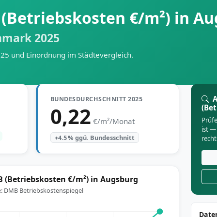
(Betriebskosten €/m²) in A
hmark 2025
025 und Einordnung im Städtevergleich.
A
BUNDESDURCHSCHNITT 2025
0,22
(Bet
Prüfe
€/m²/Monat
ist —
+4.5 % ggü. Bundesschnitt
rech
 (Betriebskosten €/m²) in Augsburg
e: DMB Betriebskostenspiegel
Date