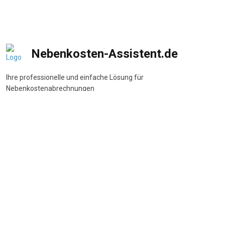
Nebenkosten-Assistent.de
Ihre professionelle und einfache Lösung für
Nebenkostenabrechnungen
DSGVO-konform
•
BetrKV-konform
•
Made in Germany
Navigation
Start
Wie funktioniert's
Funktionen
Preise
FAQ