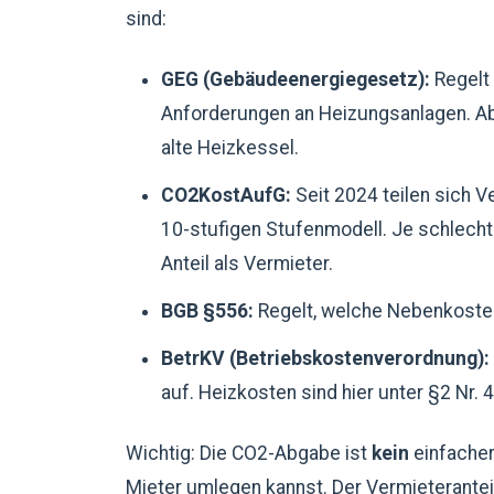
sind:
GEG (Gebäudeenergiegesetz):
Regelt
Anforderungen an Heizungsanlagen. Ab
alte Heizkessel.
CO2KostAufG:
Seit 2024 teilen sich 
10-stufigen Stufenmodell. Je schlecht
Anteil als Vermieter.
BGB §556:
Regelt, welche Nebenkosten
BetrKV (Betriebskostenverordnung):
auf. Heizkosten sind hier unter §2 Nr. 
Wichtig: Die CO2-Abgabe ist
kein
einfacher
Mieter umlegen kannst. Der Vermieterante