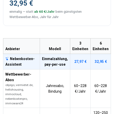
32,95 €
einmalig — statt
ab 60 €/Jahr
beim günstigsten
Wettbewerber-Abo, Jahr für Jahr
3
6
Anbieter
Modell
Einheiten
Einheiten
Nebenkosten-
Einmalzahlung,
27,97 €
32,95 €
Assistent
pay-per-use
Wettbewerber-
Abos
objego, vermietet.de,
Jahresabo,
60–228
60–228
hellohousing,
Bindung
€/Jahr
€/Jahr
immocloud,
nebenkostenpro,
immoware24
120–250