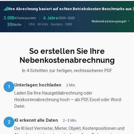
Ihre Abrechnung basiert auf echten Betriebskosten-Benchmarks aus 3
3.000+
6 Jahre
Daten­punkte
2020–2025
Nebenkostenspiegel
30
VEA · IW Köln · Destatis · DMB
Städte
So erstellen Sie Ihre
Nebenkostenabrechnung
In 4 Schritten zur fertigen, rechtssicheren PDF
Unterlagen hochladen
2 Min.
1
Laden Sie Ihre Hausgeldabrechnung oder
Heizkostenabrechnung hoch — als PDF, Excel oder Word-
Datei.
KI erkennt alle Daten
2–3 Min.
2
Die KI liest Vermieter, Mieter, Objekt, Kostenpositionen und