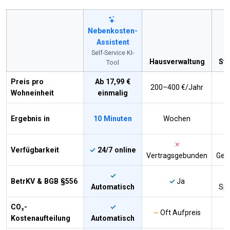
Nebenkosten-
Assistent
Self-Service KI-
Hausverwaltung
Ste
Tool
Preis pro
Ab 17,99 €
200–400 €/Jahr
1
Wohneinheit
einmalig
Ergebnis in
10 Minuten
Wochen
✗
Verfügbarkeit
✓
24/7 online
Vertragsgebunden
Ges
✓
BetrKV & BGB §556
✓
Ja
Automatisch
Spe
CO₂-
✓
~
Oft Aufpreis
Kostenaufteilung
Automatisch